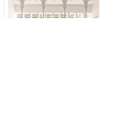
3 Noites Retiro
Spa Termal
Região Norte
Esta pausa de 3 noites no Vidago Palace
Thermae Spa é uma relaxante experiência
termal, onde pode beneficiar da rica água
hiper-salina e alcalina, com propriedades
terapêuticas e curativas desde o século XVI.