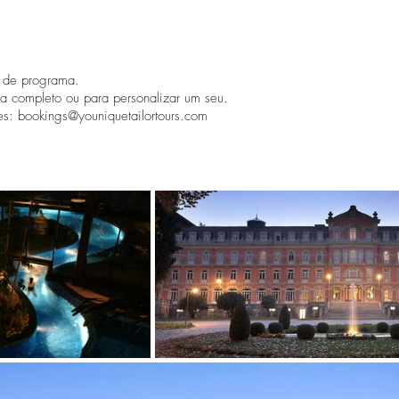
o de programa.
ma completo ou para personalizar um seu.
es:
bookings@youniquetailortours.com