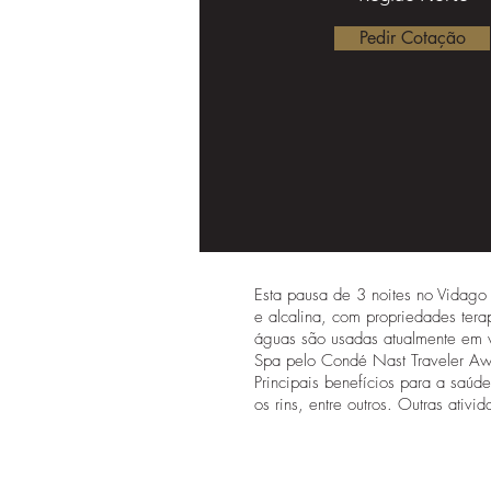
Pedir Cotação
Esta pausa de 3 noites no Vidago 
e alcalina, com propriedades tera
águas são usadas atualmente em vá
Spa pelo Condé Nast Traveler A
Principais benefícios para a saúd
os rins, entre outros. Outras ativi