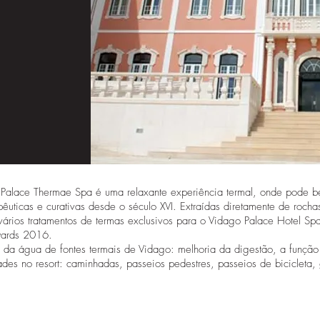
Palace Thermae Spa é uma relaxante experiência termal, onde pode ben
pêuticas e curativas desde o século XVI. Extraídas diretamente de rocha
rios tratamentos de termas exclusivos para o Vidago Palace Hotel Spa,
wards 2016.
e da água de fontes termais de Vidago: melhoria da digestão, a função
dades no resort: caminhadas, passeios pedestres, passeios de bicicleta, 