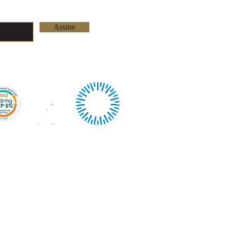
Rua das Azenhas nº 
2730-270 Barcarena
Lisboa - Portugal
Assine
Tel: +351 219 263 
info@youniquetailo
©2026 by Younique Tai
Orgulhosamente criado 