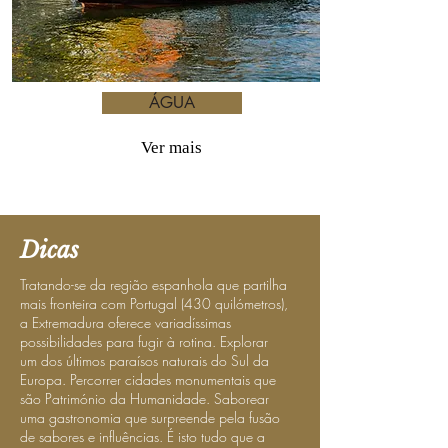
ÁGUA
Ver mais
Dicas
Tratando-se da região espanhola que partilha
mais fronteira com Portugal (430 quilómetros),
a Extremadura oferece variadíssimas
possibilidades para fugir à rotina. Explorar
um dos últimos paraísos naturais do Sul da
Europa. Percorrer cidades monumentais que
são Património da Humanidade. Saborear
uma gastronomia que surpreende pela fusão
de sabores e influências. É isto tudo que a