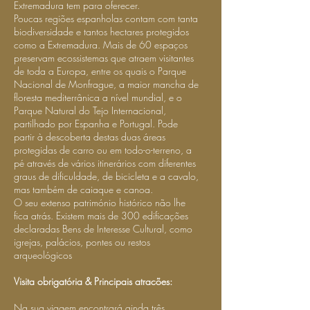
Extremadura tem para oferecer.
Poucas regiões espanholas contam com tanta
biodiversidade e tantos hectares protegidos
como a Extremadura. Mais de 60 espaços
preservam ecossistemas que atraem visitantes
de toda a Europa, entre os quais o Parque
Nacional de Monfrague, a maior mancha de
floresta mediterrânica a nível mundial, e o
Parque Natural do Tejo Internacional,
partilhado por Espanha e Portugal. Pode
partir à descoberta destas duas áreas
protegidas de carro ou em todo-o-terreno, a
pé através de vários itinerários com diferentes
graus de dificuldade, de bicicleta e a cavalo,
mas também de caiaque e canoa.
O seu extenso património histórico não lhe
fica atrás. Existem mais de 300 edificações
declaradas Bens de Interesse Cultural, como
igrejas, palácios, pontes ou restos
arqueológicos
Visita obrigatória & Principais atracões:
Na sua viagem encontrará ainda três