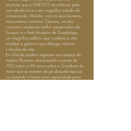
enclaves que a UNESCO reconheceu pela
sua relevância e o seu magnífico estado de
conservação: Mérida, com os seus inúmeros
monumentos romanos; Cáceres, um dos
conjuntos medievais melhor preservados da
Europa; e o Real Mosteiro de Guadalupe,
um magnífico edifício que combina a arte
mudéjar e gótica e que alberga valiosas
coleções de arte.
Em Mérida poderá regressar aos tempos do
Império Romano atravessando a ponte de
792 metros e 60 arcos sobre o Guadiana (a
maior que se mantém de pé daquela época)
ou visitando o teatro com capacidade para
seis mil pessoas, onde cada verão se realiza
o festival de Teatro Clássico, um dos mais
prestigiosos do seu género na Europa.
Descubra as vielas empedradas de Cáceres,
fotografe dezenas de palácios, casas
senhoriais e igrejas e observe as cegonhas
voando entre torres e campanários.
No mosteiro de Guadalupe, localizado
numa envolvente natural de grande beleza,