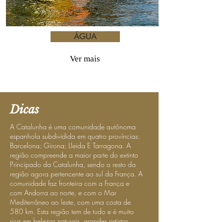
ÁGUA
Ver mais
Dicas
A Catalunha é uma comunidade autônoma
espanhola subdividida em quatro províncias:
Barcelona; Girona; Lleida E Tarragona. A
região compreende a maior parte do extinto
Principado da Catalunha, sendo o resto da
região agora pertencente ao sul da França. A
comunidade faz fronteira com a França e
com Andorra ao norte, e com o Mar
Mediterrâneo ao leste, com uma costa de
580 km. Esta região tem de tudo e é muito
rica em belezas naturais, grandes artistas,