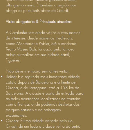
alta gastronomia. É também a região que
abriga as principais obras de Gaudí.
Visita obrigatória & Principais atracões:
A Catalunha tem ainda vários outros pontos
de interesse, desde mosteiros medievais,
como Montserrat e Poblet, até o moderno
Teatro-Museu Dali, fundado pelo famoso
artista surrealista em sua cidade natal,
Figueres.
Não deve ir embora sem antes visitar:
Lleida: É a segunda mais importante cidade
catalã depois de Barcelona e à frente de
Girona, e de Tarragona. Está a 158 km de
Barcelona. A cidade é porta de entrada para
as belas montanhas localizadas na fronteira
com a França, onde podemos desfrutar dos
parques naturais e de paisagens
exuberantes.
Girona: É uma cidade cortada pelo rio
Onyar, de um lado a cidade velha do outro