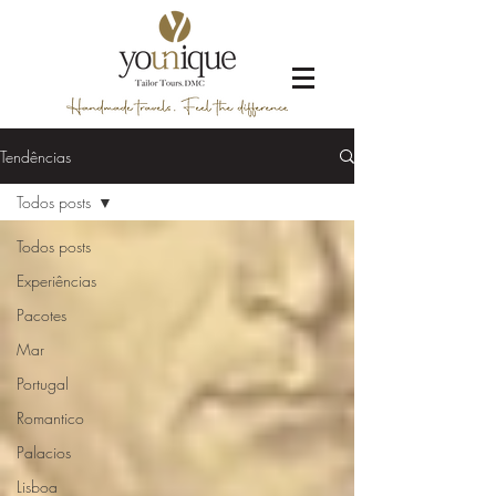
Tendências
Todos posts
Todos posts
Experiências
Pacotes
Mar
Portugal
Romantico
Palacios
Lisboa