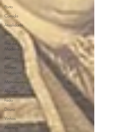
Porto
Comida
Atualidade
Ilhas
Ilha da
Madeira
Alentejo
Bairros
Históricos
Monumentos
Algarve
Fado
Douro
Vinhos
Alentejo