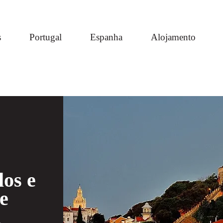
s
Portugal
Espanha
Alojamento
los e
e
l