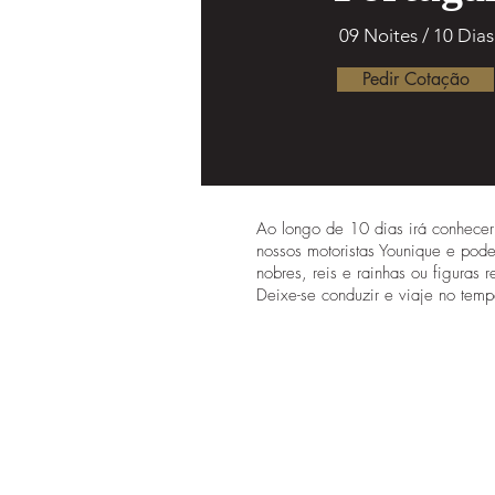
09 Noites / 10 Dias
Pedir Cotação
Ao longo de 10 dias irá conhecer
nossos motoristas Younique e poder
nobres, reis e rainhas ou figuras re
Deixe-se conduzir e viaje no te