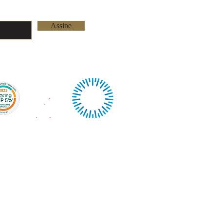
Rua das Azenhas nº 
2730-270 Barcarena
Lisboa - Portugal
Assine
Tel: +351 219 263 
info@youniquetailo
©2026 by Younique Tai
Orgulhosamente criado 