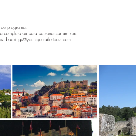
o de programa.
ma completo ou para personalizar um seu.
es:
bookings@youniquetailortours.com