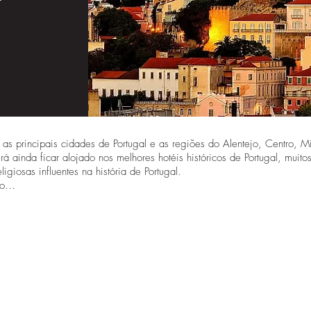
 as principais cidades de Portugal e as regiões do Alentejo, Centro, 
á ainda ficar alojado nos melhores hotéis históricos de Portugal, muito
ligiosas influentes na história de Portugal.
mpo…