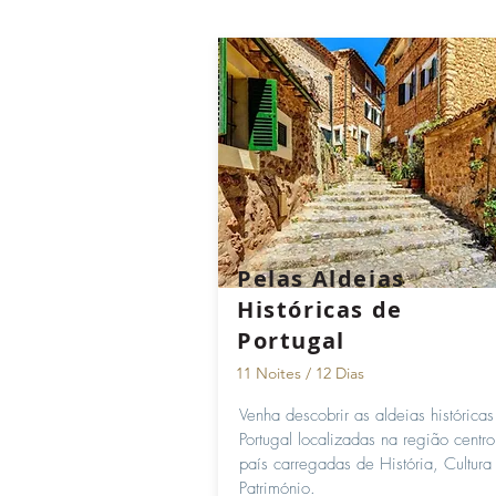
Pelas Aldeias
Históricas de
Portugal
11 Noites / 12 Dias
Venha descobrir as aldeias histórica
Portugal localizadas na região centr
país carregadas de História, Cultura
Património.