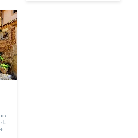
s de
o do
 e