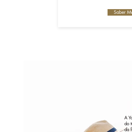
Saber M
A Y
do 
da 