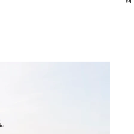
o
dor