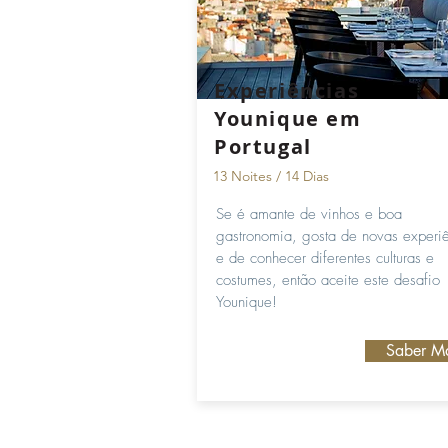
Experiências
Younique em
Portugal
13 Noites / 14 Dias
Se é amante de vinhos e boa
gastronomia, gosta de novas experi
e de conhecer diferentes culturas e
costumes, então aceite este desafio
Younique!
Saber M