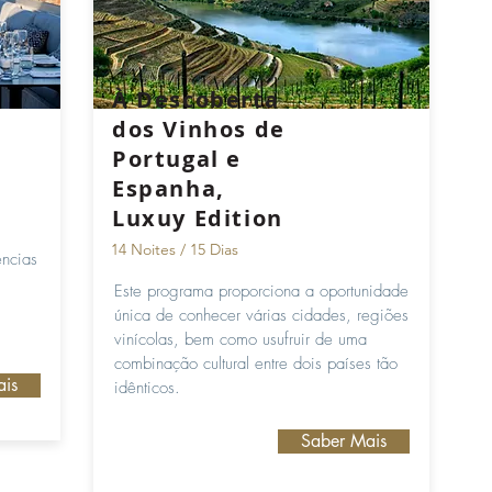
À Descoberta
dos Vinhos de
Portugal e
Espanha,
Luxuy Edition
14 Noites / 15 Dias
ências
Este programa proporciona a oportunidade
única de conhecer várias cidades, regiões
vinícolas, bem como usufruir de uma
combinação cultural entre dois países tão
ais
idênticos.
Saber Mais