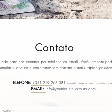
Contato
ntade para nos contatar por telefone ou email. Você também po
ormulário abaixo e entraremos em contato o mais rápido possíve
TELEFONE:
+351 219 263 381
(custo de chamada para a rede fixa nacion
EMAIL
:
info@youniquetailortours.com