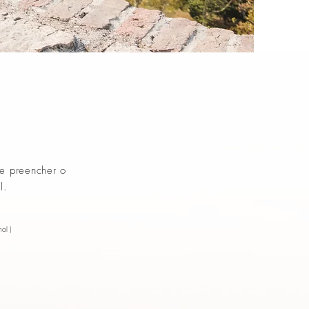
de preencher o
l.
al )